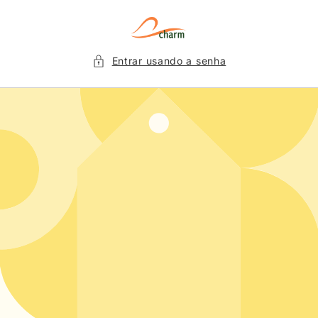
Pular
para o
conteúdo
Entrar usando a senha