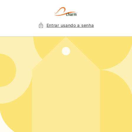
Pular
para o
conteúdo
Entrar usando a senha