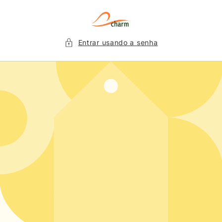
Pular
para o
conteúdo
Entrar usando a senha