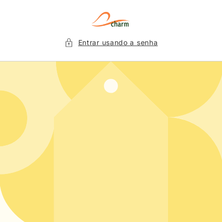
Pular
para o
conteúdo
Entrar usando a senha