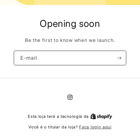
Opening soon
Be the first to know when we launch.
E-mail
Instagram
Esta loja terá a tecnologia da
Faça login aqui
Você é o titular da loja?