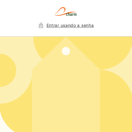
Pular
para o
conteúdo
Entrar usando a senha